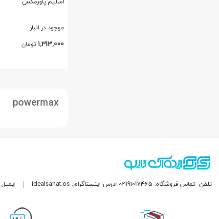
اسلیم پاورمکس
موجود در انبار
1,313,000
تومان
بستن
powermax
تلفن
تماس فروشگاه: 02191017465 ادرس اینستاگرام: idealsanat.os
ایمیل