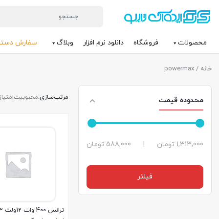
محصولات
فروشگاه
دانلود نرم افزار
وبلاگ
سفارش دست
خانه
/ powermax
مرتب‌سازی:
محبوبیت
امتیاز
محدوده قیمت
حداقل
حداكثر
1,313,000 تومان
|
588,000 تومان
قیمت
قيمت
فیلتر