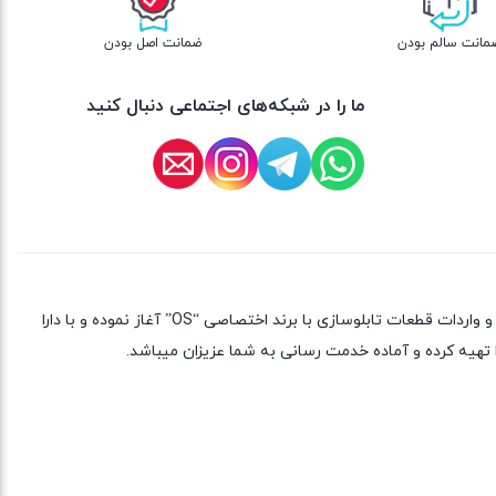
مانت سالم بودن
ضمانت اصل بودن
ما را در شبکه‌های اجتماعی دنبال کنید
شرکت بازرگانی ایده آل صنعت جهان گستر ایرانیان گلستان با شناسه اقتصادی 14011126560 و کد ثبت 14777 از سال 1392 فعالیت خود را در زمینه تولید و واردات قطعات تابلوسازی با برند اختصاصی “OS” آغاز نموده و با دارا
تهیه کرده و آماده خدمت رسانی به شما عزیزان میباشد.