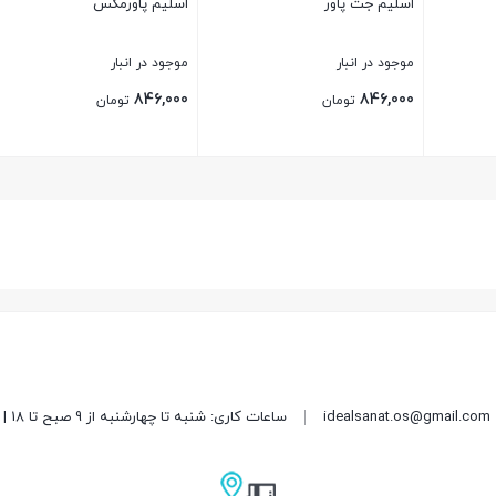
اسلیم جت پاور
اسلیم پاورمکس
موجود در انبار
موجود در انبار
846,000
846,000
تومان
تومان
بستن
بستن
idealsanat.os@gmail.com
ساعات کاری: شنبه تا چهارشنبه از 9 صبح تا 18 | پنج شنبه از 9 صبح تا 15