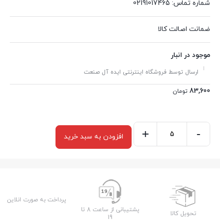
شماره تماس: 02191017465
ضمانت اصالت کالا
موجود در انبار
ارسال توسط فروشگاه اینترنتی ایده آل صنعت
83,600
تومان
+
-
افزودن به سبد خرید
ال
ای
دی
نواری
آفتابی
پرداخت به صورت انلاین
تراکم
پشتیبانی از ساعت 8 تا
تحویل کالا
19