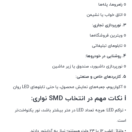
o راهروها، پله‌ها
o اتاق خواب یا نشیمن
3. نورپردازی تجاری:
o ویترین فروشگاه‌ها
o تابلوهای تبلیغاتی
4. روشنایی در خودروها:
o نورپردازی داشبورد، صندوق یا زیر ماشین
5. کاربردهای خاص و صنعتی:
o آکواریوم، جعبه‌های نمایش محصول، یا حتی تابلوهای LED روان
ℹ نکات مهم در انتخاب SMD نواری:
• تراکم LED: هرچه تعداد LED در متر بیشتر باشد، نور یکنواخت‌تر
است.
• ولتاژ: اغلب ۱۲ یا ۲۴ ولت هستند؛ نیاز به آداپتور دارند.