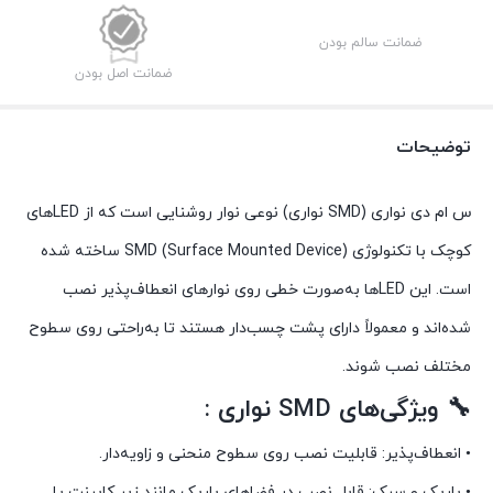
120
-
ضمانت سالم بودن
12
ضمانت اصل بودن
ولت
-
توضیحات
5
میل
س ام دی نواری (SMD نواری) نوعی نوار روشنایی است که از LEDهای
عدد
کوچک با تکنولوژی SMD (Surface Mounted Device) ساخته شده
است. این LEDها به‌صورت خطی روی نوارهای انعطاف‌پذیر نصب
شده‌اند و معمولاً دارای پشت چسب‌دار هستند تا به‌راحتی روی سطوح
مختلف نصب شوند.
🔧 ویژگی‌های SMD نواری :
• انعطاف‌پذیر: قابلیت نصب روی سطوح منحنی و زاویه‌دار.
• باریک و سبک: قابل نصب در فضاهای باریک مانند زیر کابینت یا