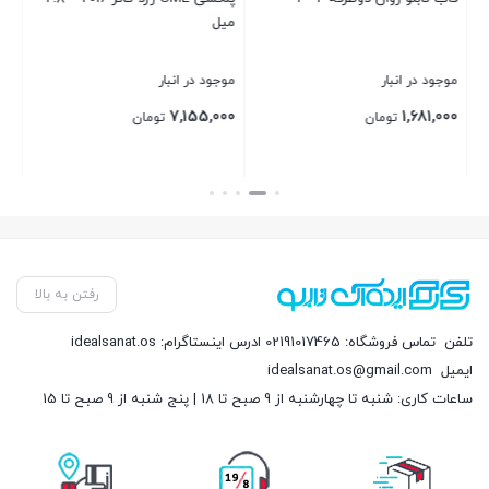
میل
موجود در انبار
موجود در انبار
موج
00
7,155,000
1,681,000
تومان
تومان
بستن
بستن
بست
رفتن به بالا
تلفن
تماس فروشگاه: 02191017465 ادرس اینستاگرام: idealsanat.os
ایمیل
idealsanat.os@gmail.com
ساعات کاری: شنبه تا چهارشنبه از 9 صبح تا 18 | پنج شنبه از 9 صبح تا 15