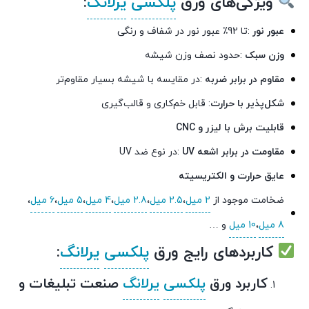
ویژگی‌های ورق
پلکسی
یرلانگ
:
عبور نور
:تا 92٪ عبور نور در شفاف و رنگی
وزن سبک
:حدود نصف وزن شیشه
مقاوم در برابر ضربه
:در مقایسه با شیشه بسیار مقاوم‌تر
شکل‌پذیر با حرارت
: قابل خم‌کاری و قالب‌گیری
قابلیت برش با لیزر و
CNC
مقاومت در برابر اشعه
UV
:در نوع ضد UV
عایق حرارت و الکتریسیته
ضخامت موجود از
2 میل
،
2.5 میل
،
2.8 میل
،
4 میل
،
5 میل
،
6 میل
،
8 میل
،
10 میل
و …
کاربردهای رایج ورق
پلکسی
یرلانگ
:
کاربرد ورق
پلکسی
یرلانگ
صنعت تبلیغات و