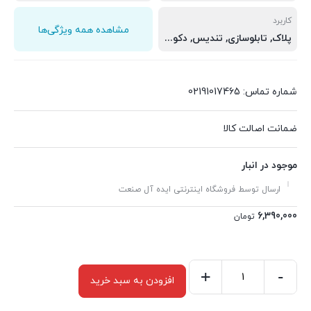
کاربرد
مشاهده همه ویژگی‌ها
پلاک, تابلوسازی, تندیس, دکوراسیون داخلی, ساخت حروف لبه چنلیوم, صنایع روشنایی
شماره تماس: 02191017465
ضمانت اصالت کالا
موجود در انبار
ارسال توسط فروشگاه اینترنتی ایده آل صنعت
6,390,000
تومان
+
-
افزودن به سبد خرید
پلکسی
یرلانگ