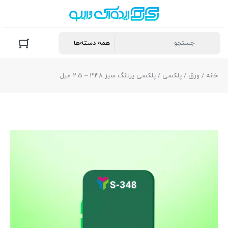
خانه
/
ورق
/
پلکسی
/ پلکسی یرلانگ سبز 348 – 2.5 میل