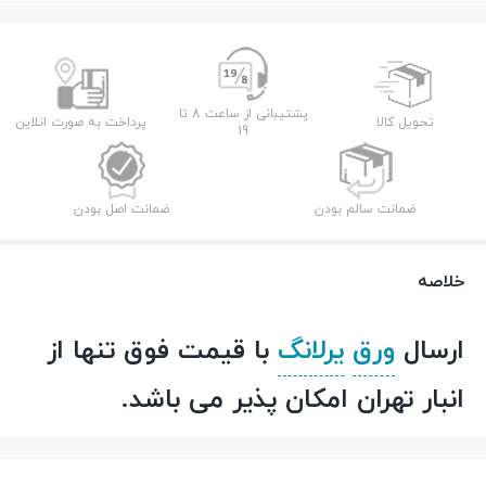
سبز
348
-
2.5
پشتیبانی از ساعت 8 تا
تحویل کالا
پرداخت به صورت انلاین
19
میل
عدد
ضمانت سالم بودن
ضمانت اصل بودن
خلاصه
ارسال
ورق
یرلانگ
با قیمت فوق تنها از
انبار تهران امکان پذیر می باشد.