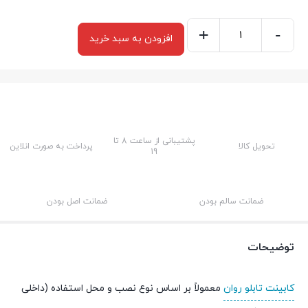
+
-
افزودن به سبد خرید
قاب
تابلو
روان
دوطرفه
8
*
پشتیبانی از ساعت 8 تا
تحویل کالا
پرداخت به صورت انلاین
19
2
عدد
ضمانت سالم بودن
ضمانت اصل بودن
توضیحات
کابینت تابلو روان
معمولاً بر اساس نوع نصب و محل استفاده (داخلی