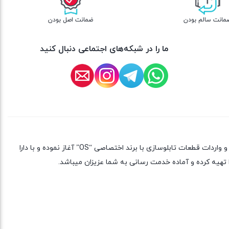
مانت سالم بودن
ضمانت اصل بودن
ما را در شبکه‌های اجتماعی دنبال کنید
شرکت بازرگانی ایده آل صنعت جهان گستر ایرانیان گلستان با شناسه اقتصادی 14011126560 و کد ثبت 14777 از سال 1392 فعالیت خود را در زمینه تولید و واردات قطعات تابلوسازی با برند اختصاصی “OS” آغاز نموده و با دارا
تهیه کرده و آماده خدمت رسانی به شما عزیزان میباشد.