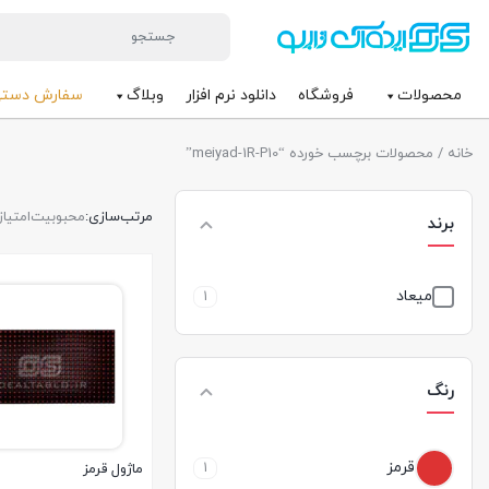
محصولات
فروشگاه
دانلود نرم افزار
وبلاگ
سفارش دست
خانه
/ محصولات برچسب خورده “meiyad-1R-P10”
مرتب‌سازی:
محبوبیت
امتیاز
برند
میعاد
1
رنگ
قرمز
1
ماژول قرمز