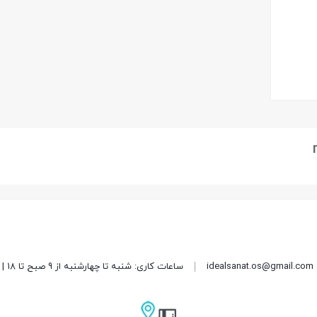
idealsanat.os@gmail.com
ساعات کاری: شنبه تا چهارشنبه از 9 صبح تا 18 | پنج شنبه از 9 صبح تا 15