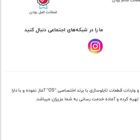
مانت سالم بودن
ضمانت اصل بودن
ما را در شبکه‌های اجتماعی دنبال کنید
شرکت بازرگانی ایده آل صنعت جهان گستر ایرانیان گلستان با شناسه اقتصادی 14011126560 و کد ثبت 14777 از سال 1392 فعالیت خود را در زمینه تولید و واردات قطعات تابلوسازی با برند اختصاصی “OS” آغاز نموده و با دارا
تهیه کرده و آماده خدمت رسانی به شما عزیزان میباشد.