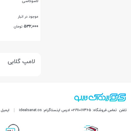
لاسوگاسی
موجود در انبار
532,000
تومان
بستن
لامپ گلابی
تلفن
تماس فروشگاه: 02191017465 ادرس اینستاگرام: idealsanat.os
ایمیل