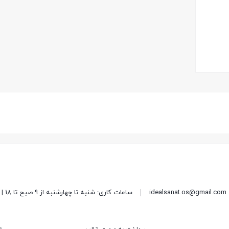
idealsanat.os@gmail.com
ساعات کاری: شنبه تا چهارشنبه از 9 صبح تا 18 | پنج شنبه از 9 صبح تا 15