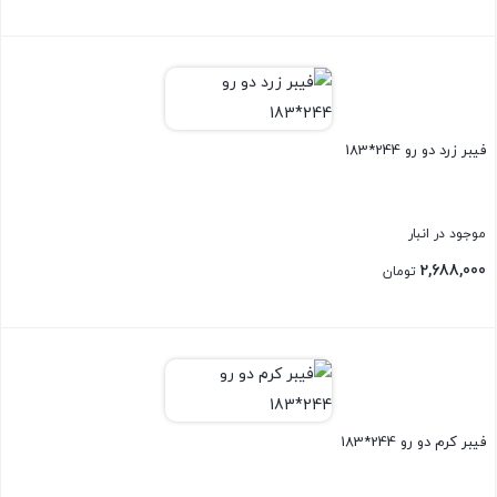
بستن
فیبر زرد دو رو 244*183
موجود در انبار
2,688,000
تومان
بستن
فیبر کرم دو رو 244*183