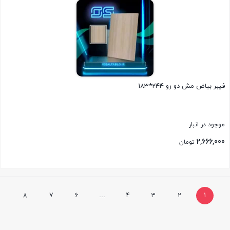
فیبر بیاض مش دو رو 244*183
موجود در انبار
2,666,000
تومان
بستن
8
7
6
…
4
3
2
1