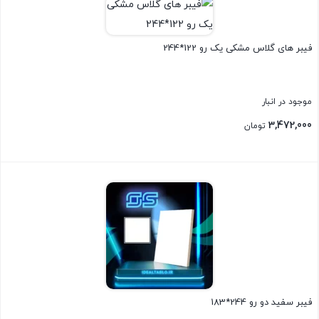
فیبر های گلاس مشکی یک رو 122*244
موجود در انبار
3,472,000
تومان
بستن
فیبر سفید دو رو 244*183