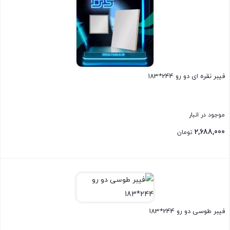
فیبر نقره ای دو رو 244*183
موجود در انبار
2,688,000
تومان
بستن
فیبر طوسی دو رو 244*183