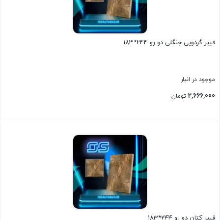
فیبر گردویی جنگلی دو رو 244*183
موجود در انبار
2,666,000
تومان
بستن
فیبر کتان دو رو 244*183