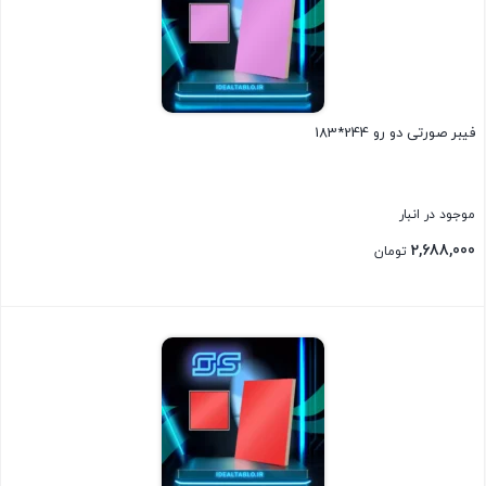
فیبر صورتی دو رو 244*183
موجود در انبار
2,688,000
تومان
بستن