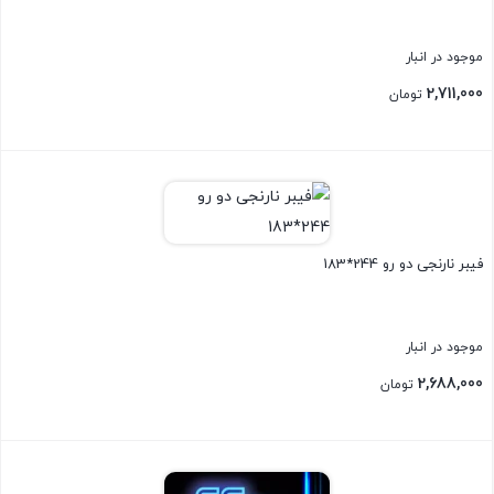
موجود در انبار
2,711,000
تومان
بستن
فیبر نارنجی دو رو 244*183
موجود در انبار
2,688,000
تومان
بستن