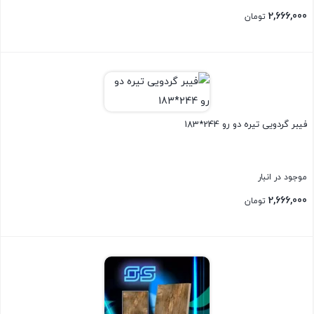
2,666,000
تومان
بستن
فیبر گردویی تیره دو رو 244*183
موجود در انبار
2,666,000
تومان
بستن