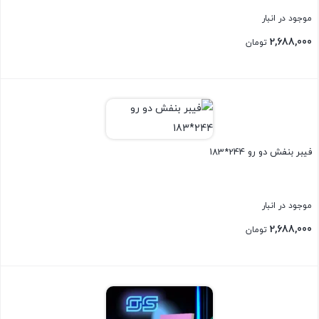
موجود در انبار
2,688,000
تومان
بستن
فیبر بنفش دو رو 244*183
موجود در انبار
2,688,000
تومان
بستن