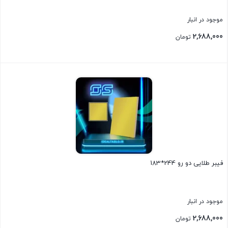
موجود در انبار
2,688,000
تومان
بستن
فیبر طلایی دو رو 244*183
موجود در انبار
2,688,000
تومان