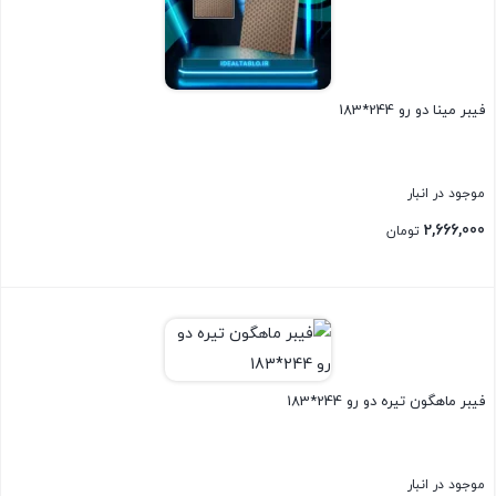
فیبر مینا دو رو 244*183
موجود در انبار
2,666,000
تومان
بستن
فیبر ماهگون تیره دو رو 244*183
موجود در انبار