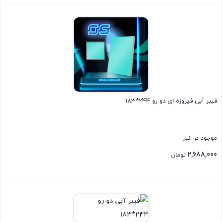
بستن
فیبر آبی فیروزه ای دو رو 244*183
موجود در انبار
2,688,000
تومان
بستن