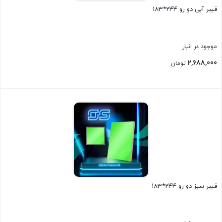
فیبر آبی دو رو 244*183
موجود در انبار
2,688,000
تومان
بستن
فیبر سبز دو رو 244*183