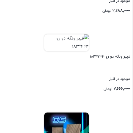
موجود در انبار
2,688,000
تومان
بستن
فیبر ونگه دو رو 244*183
موجود در انبار
2,666,000
تومان
بستن