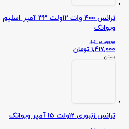
ترانس 400 وات 12ولت 33 آمپر اسلیم
ویواتک
موجود در انبار
1,417,000
تومان
بستن
ترانس زنبوری 12ولت 15 آمپر ویواتک