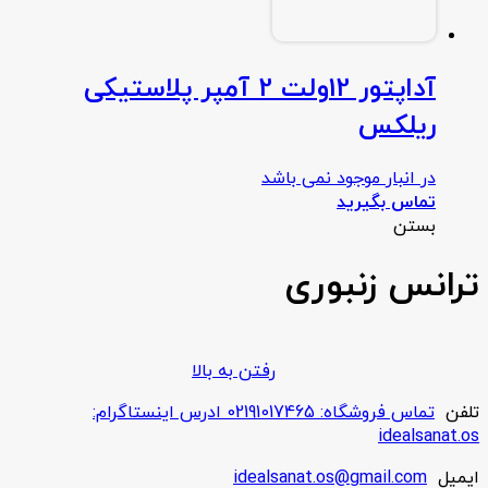
آداپتور 12ولت 2 آمپر پلاستیکی
ریلکس
در انبار موجود نمی باشد
تماس بگیرید
بستن
ترانس زنبوری
رفتن به بالا
تلفن
تماس فروشگاه: 02191017465 ادرس اینستاگرام:
idealsanat.os
ایمیل
idealsanat.os@gmail.com