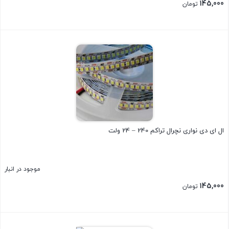
145,000
تومان
بستن
ال ای دی نواری نچرال تراکم 240 – 24 ولت
موجود در انبار
145,000
تومان
بستن