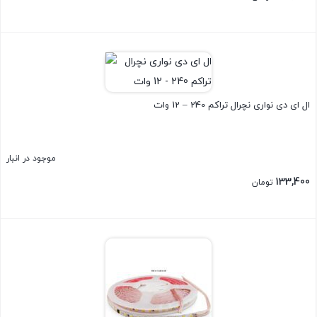
بستن
ال ای دی نواری نچرال تراکم 240 – 12 وات
موجود در انبار
133,400
تومان
بستن