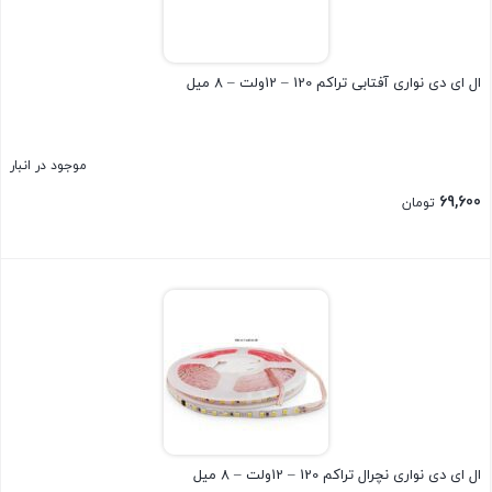
ال ای دی نواری آفتابی تراکم 120 – 12ولت – 8 میل
موجود در انبار
69,600
تومان
بستن
ال ای دی نواری نچرال تراکم 120 – 12ولت – 8 میل