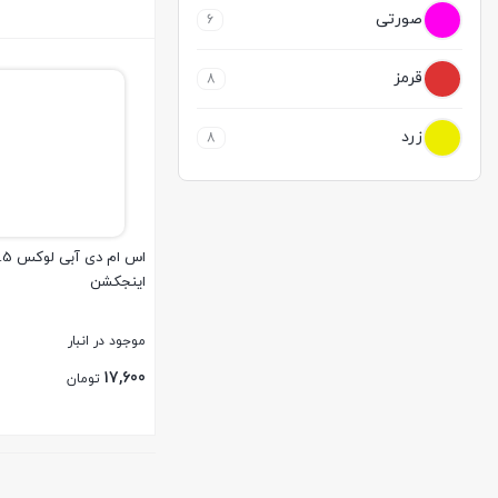
صورتی
6
بستن
قرمز
8
زرد
8
اینجکشن
موجود در انبار
17,600
تومان
بستن