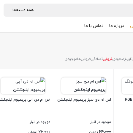
ی
درباره ما
تماس با ما
تاریخ
صعودی
نزولی
تصادفی
فروش‌ها
موجودی
 سامسونگ RGB IC
اس ام دی سبز پریمیوم اینجکشن
اس ام دی آبی پریمیوم اینجکش
موجود در انبار
موجود در انبار
24,000
24,000
تومان
تومان