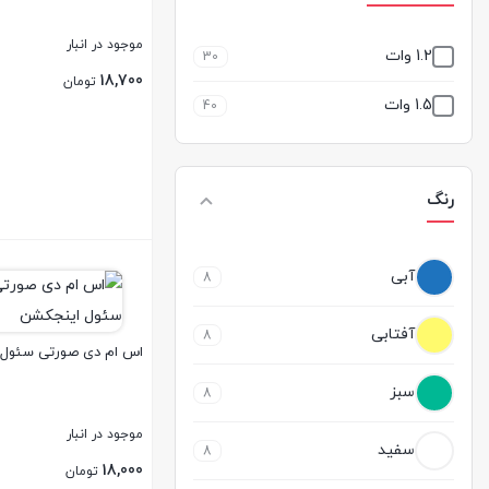
موجود در انبار
1.2 وات
30
18,700
تومان
1.5 وات
40
رنگ
بستن
آبی
8
آفتابی
8
اس ام دی صورتی سئول 
سبز
8
موجود در انبار
سفید
8
18,000
تومان