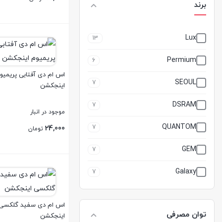
برند
بستن
Lux
13
Permium
6
اس ام دی آفتابی پریمیو
SEOUL
7
اینجکشن
DSRAM
7
موجود در انبار
QUANTOM
7
24,000
تومان
GEM
7
بستن
Galaxy
7
اس ام دی سفید گلکسی
توان مصرفی
اینجکشن