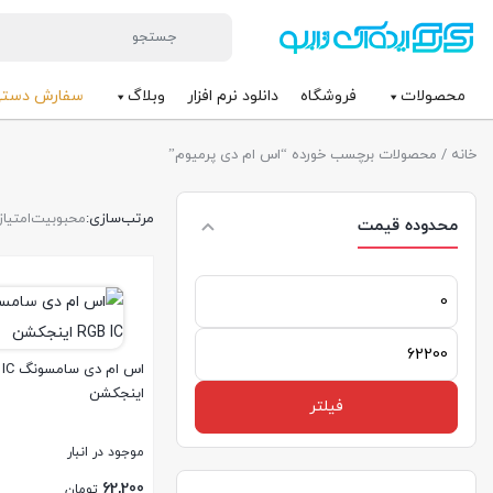
محصولات
فروشگاه
دانلود نرم افزار
وبلاگ
سفارش دست
خانه
/ محصولات برچسب خورده “اس ام دی پرمیوم”
مرتب‌سازی:
محبوبیت
امتیاز
محدوده قیمت
حداقل
قیمت
حداكثر
اس ام دی
قيمت
اینجکشن
فیلتر
موجود در انبار
62,200
تومان