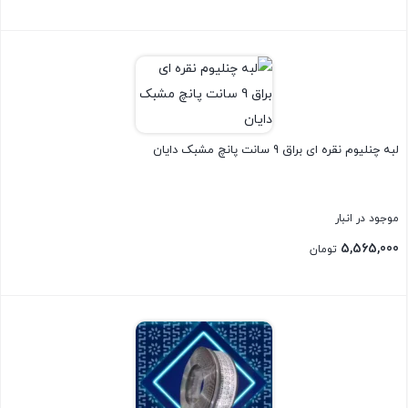
بستن
لبه چنلیوم نقره ای براق 9 سانت پانچ مشبک دایان
موجود در انبار
5,565,000
تومان
بستن