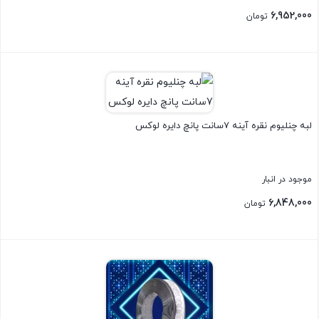
6,952,000
تومان
بستن
لبه چنلیوم نقره آینه 7سانت پانچ دایره لوکس
موجود در انبار
6,848,000
تومان
بستن