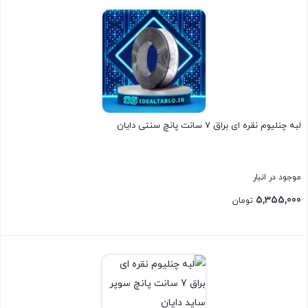
بستن
لبه چنلیوم نقره ای براق 7 سانت پانچ سنتی دایان
موجود در انبار
5,355,000
تومان
بستن