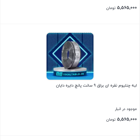
5,565,000
تومان
بستن
لبه چنلیوم نقره ای براق 9 سانت پانچ دایره دایان
موجود در انبار
5,565,000
تومان